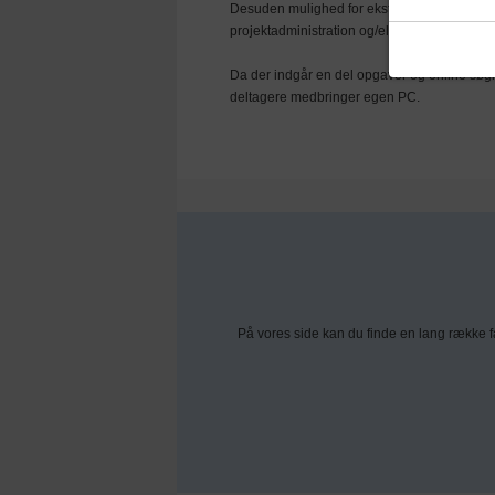
Desuden mulighed for eksterne oplæg vedrøre
projektadministration og/eller gæster fra EU-
Da der indgår en del opgaver og online søgn
deltagere medbringer egen PC.
På vores side kan du finde en lang række 