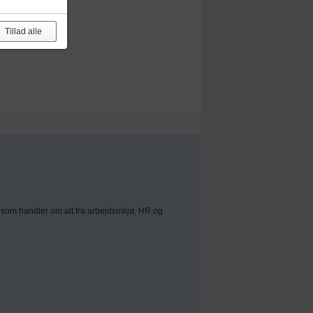
Tillad alle
som handler om alt fra arbejdsmiljø, HR og