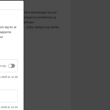
. Hvis der kommer flere tilmeldinger end de
stens udløb blive foretaget en prioritering og
iversiteter og afdelinger.
m dig for at
kurset. Alle tilmeldte – både optagne og afviste
knapperne
iteringen.
der
overnatning).
valgt
r 2025 kl. 11.29
s 2026 kl. 12.10