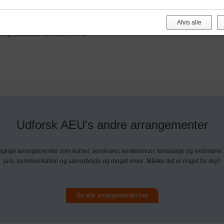
nde f.eks. forskerens opfattelse af
miljøet.
Afvis alle
ing, anbefales det at de enkelte
Udforsk AEU's andre arrangementer
faglige arrangementer som kurser, seminarer, konferencer, temadage og webinarer, 
jura, kommunikation og samarbejde og meget mere. Måske det er noget for dig?
Se alle arrangementer her