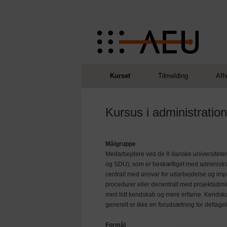
Kurset
Tilmelding
Afh
Kursus i administratio
Målgruppe
Medarbejdere ved de 8 danske universitete
og SDU), som er beskæftiget med administrat
centralt med ansvar for udarbejdelse og imp
procedurer eller decentralt med projektadmin
med lidt kendskab og mere erfarne. Kendskab
generelt er ikke en forudsætning for deltag
Formål