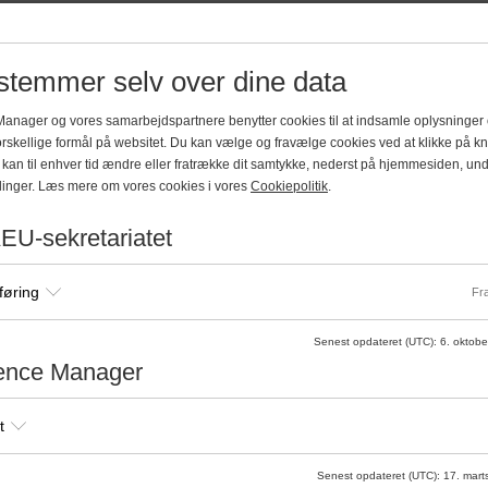
 muligheder for tilskudsfinansiering
Optagelse
 innovation. For at give kursisten et
Kurset har et begrænset antal pladser
et EU-forskningsprojekt fra
stemmer selv over dine data
28 pladser, vil der efter tilmeldingsfri
e livscyklussen af projektet blive
fordeling mellem de repræsenterede un
kab, men også ansøgning, herunder
anager og vores samarbejdspartnere benytter cookies til at indsamle oplysninger o
Universitetsansatte har fortrinsret til 
sortium agreement m.m. vil blive
orskellige formål på websitet. Du kan vælge og fravælge cookies ved at klikke på 
– får besked hurtigst muligt efter prior
ring vil EU finansieringen desuden
kan til enhver tid ændre eller fratrække dit samtykke, nederst på hjemmesiden, un
Tilmeldingsfrist
llinger. Læs mere om vores cookies i vores
Cookiepolitik
.
6. august 2026 kl. 12.00
g om forholdene på egen institution, så
EU-sekretariatet
ruppearbejdet.
Pris
9.900 kr. (Deltagergebyret inkluderer 
føring
Fra
ing, foredrag og gruppearbejde
Ved afbud
aksis for tilskudsfinansieret
Se AEU's
afbestillingsbetingelser
.
Senest opdateret (UTC)
:
6. oktobe
f EU’s rammeprogram for forskning og
ence Manager
Tilmeld dig her
ion, ansættelser, anskaffelser,
t
opgaver, dokumentation
s rammeprogram - forskelle og
t kontakt til EU-kommissionen.
Senest opdateret (UTC)
:
17. mart