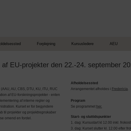
oldelsessted
Forplejning
Kursusledere
AEU
n af EU-projekter den 22.-24. september 2
Afholdelsessted
r (AAU, AU, CBS, DTU, KU, ITU, RUC
Arrangementet afholdes i
Fredericia
.
ion af EU-forskningsprojekter - enten
lementering af interne regler og
Program
istration. Kurset er for begyndere
Se programmet
her.
 til projekter og projektregnskaber
Start- og sluttidspunkter
else omend en fordel.
1. dag: Kursustart kl 12.00 inkl. frokost
3. dag: Kurset slutter kl. 12.00 efter fr