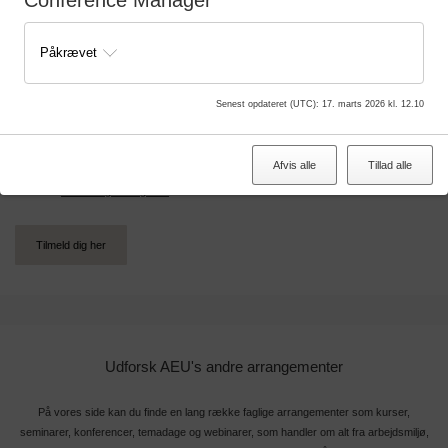
Conference Manager
Afholdelsessted
Temadagen afholdes på
Hotel Odense (OCC)
Påkrævet
Tilmeldingsfrist
Der er lukket for tilmelding, og der er ingen ledige pladser.
Senest opdateret (UTC)
:
17. marts 2026 kl. 12.10
Pris
2.000 kr. ekskl. moms.
Afvis alle
Tillad alle
Se AEUs
afbestillingsbetingelser
.
Tilmeld dig her
Udforsk AEU's andre arrangementer
På vores side kan du finde en lang række faglige arrangementer som kurser,
seminarer, konferencer, temadage og webinarer, som handler om alt fra arbejdsmiljø,