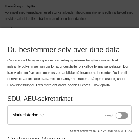
Formål og udbytte
Formålet med temadagen er at styrke arbejdsmiljøorganisationens rolle i arbejdet med
psykisk arbejdsmiljø – både strategisk og i det daglige.
Du får ny viden, inspiration og konkrete redskaber med hjem, som kan bruges lokalt til
at forebygge stress, skabe bedre dialog og understøtte trivsel på tværs af
universitetets mange enheder. Temadagen giver også mulighed for at dele erfaringer
Du bestemmer selv over dine data
og opbygge netværk.
Målgruppe
Conference Manager og vores samarbejdspartnere benytter cookies til at
Temadagen henvender sig til medlemmer af arbejdsmiljøorganisationer på danske
indsamle oplysninger om dig for at understøtte forskellige formål på websitet. Du
universiteter, herunder arbejdsmiljørepræsentanter,
kan vælge og fravælge cookies ved at klikke på knapperne herunder. Du kan til
arbejdsmiljøledere, arbejdsmiljøkonsulenter/-professionelle samt andre ansatte der
enhver tid ændre eller fratrække dit samtykke, nederst på hjemmesiden, under
arbejder med at fremme et godt psykisk arbejdsmiljø.
Cookieindstillinger. Læs mere om vores cookies i vores
Cookiepolitik
.
Moderator
SDU, AEU-sekretariatet
Birgitte Aagaard Zethsen, organisationspsykolog, SDU
Markedsføring
Fravalgt
Program
Du finder programmet
her
. Orienter dig grundigt i programmet, hvor start- og
Senest opdateret (UTC)
:
22. maj 2025 kl. 11.23
sluttidspunkter fremgår.